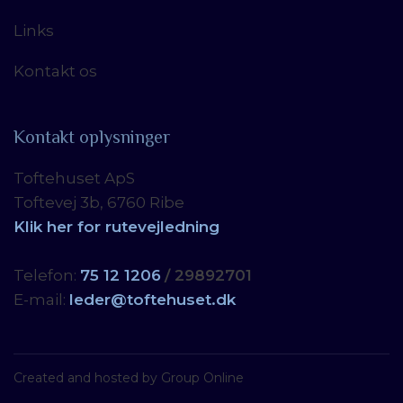
Links
Kontakt os
Kontakt oplysninger
Toftehuset ApS
Toftevej 3b, 6760 Ribe
Klik her for rutevejledning
Telefon:
7
5 12 12
06
/ 29892701
E-mail:
leder@toftehuset.dk
Created and hosted by Group Online