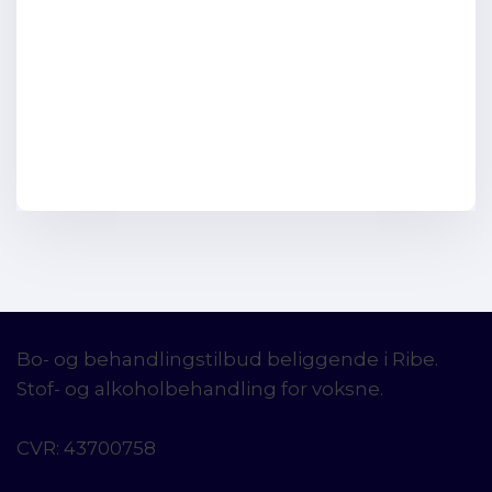
Bo- og behandlingstilbud beliggende i Ribe.
Stof- og alkoholbehandling for voksne.
CVR​: 43700758