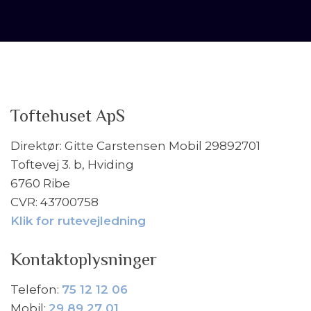
Toftehuset ApS
Direktør: Gitte Carstensen​ Mobil 29892701
Toftevej 3. b, Hviding
6760 Ribe
CVR: 43700758
Klik for rutevejledning
Kontaktoplysninger
Telefon:
75 12 12 06
Mobil:
29 89 27 01