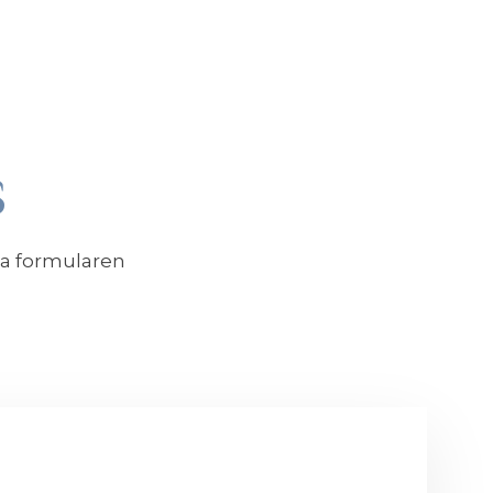
S
ia formularen