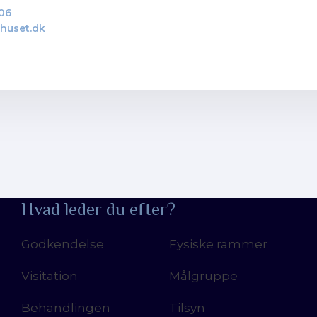
 06
huset.dk
Hvad leder du efter?
Godkendelse
Fysiske rammer
Visitation
Målgruppe
Behandlingen
Tilsyn