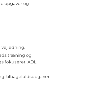
de opgaver og
 vejledning.
eds træning og
gs fokuseret, ADL
ng. tilbagefaldsopgaver.