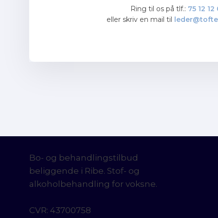
Ring til os på tlf.:
75 12 12
​eller skriv en mail til
leder@tofte
Bo- og behandlingstilbud
beliggende i Ribe. Stof- og
alkoholbehandling for voksne.
CVR​: 43700758